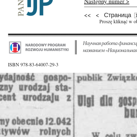
Następny numer >
<<
<
Страница
Pages
Proszę kliknąć w o
Научная работа финанси
названием «Национальная
ISBN 978-83-64007-29-3