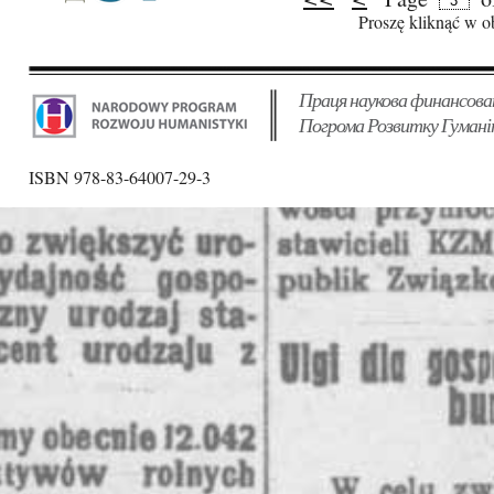
Pages
Proszę kliknąć w o
Праця наукова финансова
Погрома Розвитку Гумані
ISBN 978-83-64007-29-3