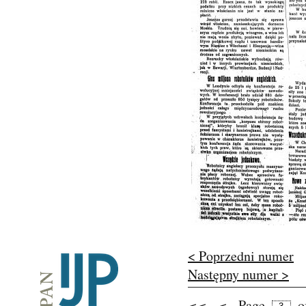
< Poprzedni numer
Następny numer >
Page
o
<<
<