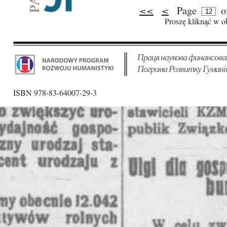
Page
o
<<
<
Pages
Proszę kliknąć w o
Праця наукова финансова
Погрома Розвитку Гумані
ISBN 978-83-64007-29-3