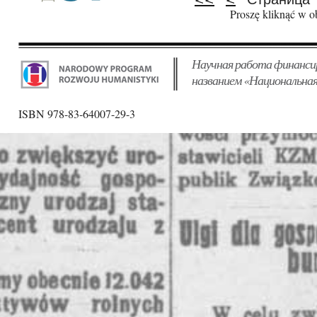
Pages
Proszę kliknąć w o
Научная работа финанси
названием «Национальная
ISBN 978-83-64007-29-3